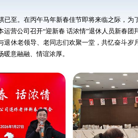
祺已至。在丙午马年新春佳节即将来临之际，为
本运营公司召开“迎新春 话浓情”退休人员新春团
与退休老领导、老同志们欢聚一堂，共忆奋斗岁
场暖意融融、情谊浓厚。