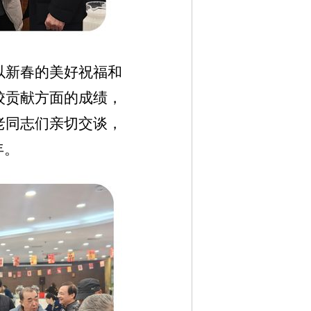
以新春的美好祝福和
校贡献方面的成绩，
老同志们亲切交谈，
年。